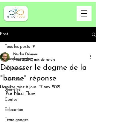
Post
Tous les posts
Nicolas Delarose
Tous les posts
9 oct. 2021
10 min de lecture
Dépasser le dogme de la
Méditation
"bonne" réponse
Inspiration
Dernière mise à jour :
17 nov. 2021
Bien-être
Par Nico Flow
Contes
Education
Témoignages