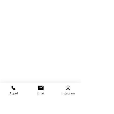
Appel
Email
Instagram
	Les obstacles à un enseignement « 
bons », qui rendrait l’école « juste » sont 
nombreux, notamment car très peu de 
personnes arrivent à comprendre le 