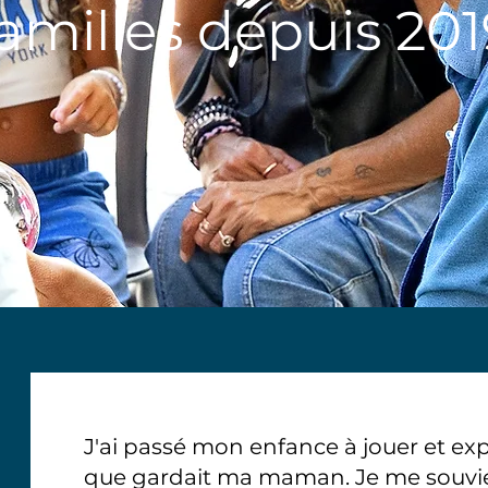
amilles depuis 201
J'ai passé mon enfance à jouer et exp
que gardait ma maman. ​Je me souvien