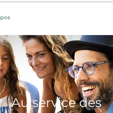
opos
Prestations
Agenda
Ga
Au service des