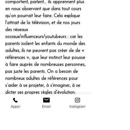
comportent, parlent
... ils apprennent plus 
en nous observant que dans tout cours 
qu’on pourrait leur faire.
 Cela explique 
l’attrait de la télévision, et de nos jours 
des réseaux 
sociaux/influenceurs/youtubeurs : car les 
parents isolent les enfants du monde des 
adultes, ils ne peuvent pas créer de de « 
références », que leur instinct leur pousse 
à faire auprès de nombreuses personnes, 
pas juste les parents. On a besoin de 
nombreux adultes de références pour 
s’aider à se projeter, à s’imaginer, à se 
dicter ses propres règles d’évolution.
A travers les médias, l’enfant peut 
Appel
Email
Instagram
apercevoir le monde des adultes, s’en 
faire une idée, c’est le seul moyen pour 
répondre à cet instinct.