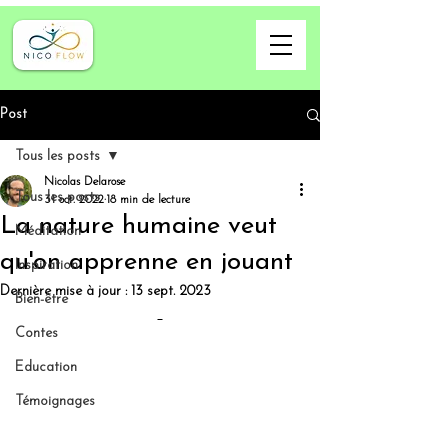
Post
Tous les posts
Nicolas Delarose
Tous les posts
31 oct. 2022
18 min de lecture
La nature humaine veut
Méditation
qu'on apprenne en jouant
Inspiration
Dernière mise à jour :
13 sept. 2023
Bien-être
Contes
Education
Témoignages