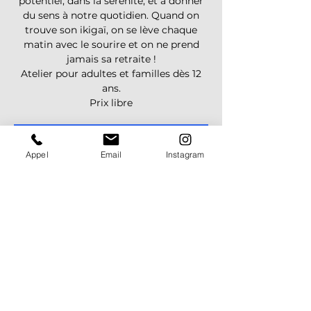
potentiel, dans la sérénité, et à donner
du sens à notre quotidien. Quand on
trouve son ikigaï, on se lève chaque
matin avec le sourire et on ne prend
jamais sa retraite !
Atelier pour adultes et familles dès 12
ans.
Prix libre
Les inscriptions sont closes
Appel
Email
Instagram
Voir d'autres événements
Heure et lieu
03 avr. 2025, 20:30 – 22:00
Zoom / Telegram