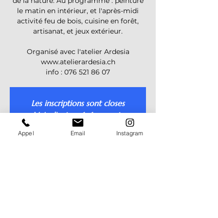
de la nature. Au programme : peinture
le matin en intérieur, et l'après-midi
activité feu de bois, cuisine en forêt,
artisanat, et jeux extérieur.
Organisé avec l'atelier Ardesia
www.atelierardesia.ch
info : 076 521 86 07
Les inscriptions sont closes
Voir d'autres événements
Appel
Email
Instagram
Heure et lieu
13 avr. 2026, 13:30 – 17 avr. 2026, 17:00
Pully, Av. Samson-Reymondin 15, 1009
Pully, Suisse