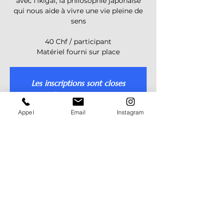
avec l’ikigai, la philosophie japonaise
qui nous aide à vivre une vie pleine de
sens
40 Chf / participant
Matériel fourni sur place
Les inscriptions sont closes
Voir d'autres événements
Appel
Email
Instagram
Heure et lieu
12 mars 2025, 14:00 – 17:00
Val-de-Ruz, Cernier, Suisse