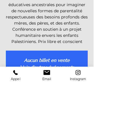
éducatives ancestrales pour imaginer
de nouvelles formes de parentalité
respectueuses des besoins profonds des
mères, des pères, et des enfants.
Conférence en soutien à un projet
humanitaire envers les enfants
Palestiniens. Prix libre et conscient
Aucun billet en vente
Voir d'autres événements
Appel
Email
Instagram
Heure et lieu
28 févr. 2026, 18:00 – 22:00
Rue de l'Union 12, Rue de l'Union 12,
1800 Vevey, Suisse