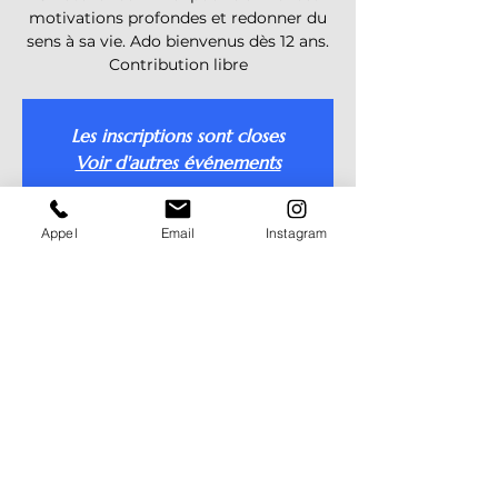
motivations profondes et redonner du
sens à sa vie. Ado bienvenus dès 12 ans.
Contribution libre
Les inscriptions sont closes
Voir d'autres événements
Appel
Email
Instagram
Heure et lieu
06 juin 2026, 16:00 – 17:30
Rue de l'Union 12b, Rue de l'Union 12b,
1800 Vevey, Suisse
Nicolas Roos (alias Delarose) - 2026 ©