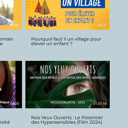
15:04
18:31
demain
Pourquoi faut il un village pour
te
élever un enfant ?
08:20
01:01:16
Nos Yeux Ouverts : Le Potentiel
sité
des Hypersensibles (Film 2024)