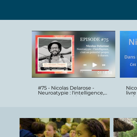
01:16:58
#75 - Nicolas Delarose -
Nico
Neuroatypie : l'intelligence,
livr
c'est un potentiel propre à
enfa
chacun
enfa