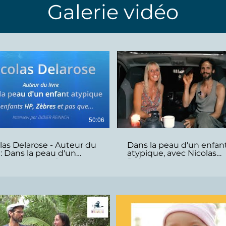
Galerie vidéo
50:06
las Delarose - Auteur du
Dans la peau d'un enfan
e : Dans la peau d'un
atypique, avec Nicolas
nt atypique... Ces
Delarose
nts HP, Zèbres...