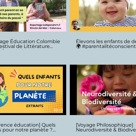
16:24
age Éducation Colombie
Élevons les enfants de 
Festival de Littérature
🌍 #parentalitéconscien
nfants 2024
03:13
rence éducation] Quels
[Voyage Philosophique]
 pour notre planète ?
Neurodiversité & Biodiver
s)