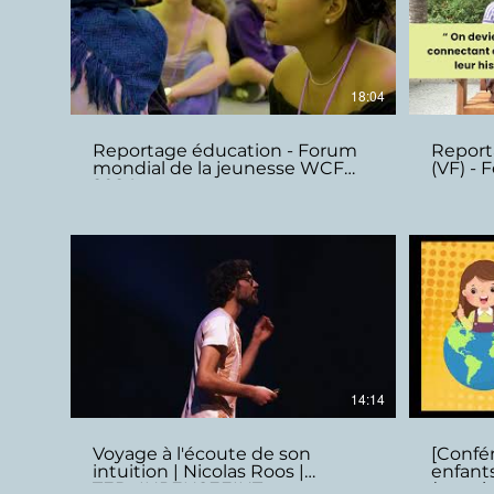
18:04
Reportage éducation - Forum
Report
mondial de la jeunesse WCF
(VF) - 
2024
pour e
14:14
Voyage à l'écoute de son
[Confé
intuition | Nicolas Roos |
enfants
TEDxINPENSEEIHT
(extrait