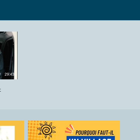
29:43
t