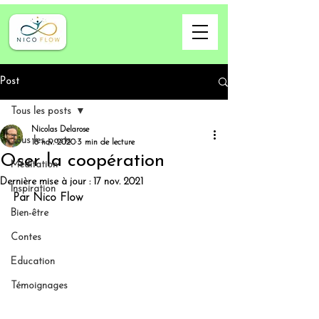
Post
Tous les posts
Nicolas Delarose
Tous les posts
18 nov. 2020
3 min de lecture
Oser la coopération
Méditation
Dernière mise à jour :
17 nov. 2021
Inspiration
Par Nico Flow
Bien-être
Contes
Education
Témoignages