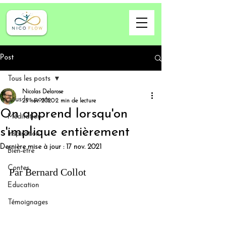
Post
Tous les posts
Nicolas Delarose
Tous les posts
25 nov. 2020
2 min de lecture
On apprend lorsqu'on
Méditation
s'implique entièrement
Inspiration
Dernière mise à jour :
17 nov. 2021
Bien-être
Contes
Par Bernard Collot
Education
Témoignages