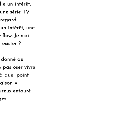
le un intérêt, 
’une série TV 
 regard 
 un intérêt, une 
flow. Je n’ai 
exister ?
a donné au 
 pas oser vivre 
à quel point 
raison « 
ureux entouré 
ges 