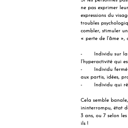
Si les personnes pa
ne pas exprimer leur
expressions du visag
troubles psychologi
combler, stimuler un
« perte de l’âme », 
-       Individu sur l
l’hyperactivité qui es
-       Individu ferm
aux partis, idées, pr
-       Individu qui 
Cela semble banale, 
ininterrompu, état de
3 ans, ou 7 selon les 
ils !