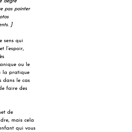
le degré 
re pas pointer 
otos 
nts. ]
 sens qui 
 l’espoir, 
ès 
anique ou le 
u la pratique 
 dans le cas 
e faire des 
met de 
dre, mais cela 
enfant qui vous 