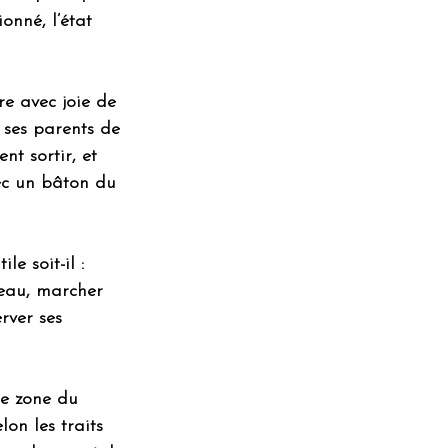
onné, l’état 
re avec joie de 
 ses parents de 
nt sortir, et 
vec un bâton du 
e soit-il : 
’eau, marcher 
rver ses 
ne zone du 
on les traits 