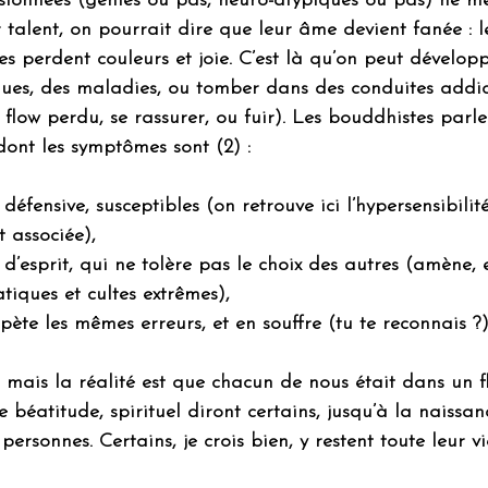
ssionnées (génies ou pas, neuro-atypiques ou pas) ne m
 talent, on pourrait dire que leur âme devient fanée : l
es perdent couleurs et joie. C’est là qu’on peut dévelop
ques, des maladies, ou tomber dans des conduites addic
 flow perdu, se rassurer, ou fuir). Les bouddhistes parle
dont les symptômes sont (2) : 
a défensive, susceptibles (on retrouve ici l’hypersensibilité
t associée), 
é d’esprit, qui ne tolère pas le choix des autres (amène, 
atiques et cultes extrêmes),
répète les mêmes erreurs, et en souffre (tu te reconnais ?
mais la réalité est que chacun de nous était dans un f
 béatitude, spirituel diront certains, jusqu’à la naissan
personnes. Certains, je crois bien, y restent toute leur vi