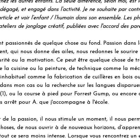
hez les autres enfants. La seule différence, selon moi, est 
 dégagé, et engagé dans l’activité. Je ne souhaite par cont
rticle et voir l’enfant / l’humain dans son ensemble. Les ph
eliers de jonglage créatif, publiées avec l'accord des pare
 passionnés de quelque chose au fond. Passion dans le
nt, qui nous donne des ailes, nous redonnes le sourire et
rité ou la motivation. Ce peut être quelque chose de tr
 la cuisine ou la peinture, de technique comme la méc
t inhabituel comme la fabrication de cuillères en bois o
dans mon cas ou la recherche sur les langues disparues
1), ou la course à pied pour Forrest Gump, ou encore d
s arrêt pour A. que j'accompagne à l'école.
nt de la passion, il nous stimule un moment, il nous per
choses, de nous ouvrir à de nouveaux horizons, d’appren
tout ce sera moins intense. Lorsque vous rencontrez un 