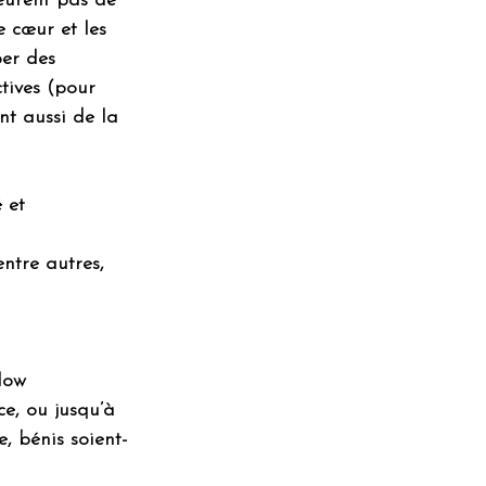
eurent pas de 
e cœur et les 
per des 
tives (pour 
nt aussi de la 
 et 
entre autres, 
)
low 
ce, ou jusqu’à 
e, bénis soient-