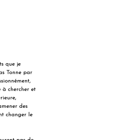
s que je 
tas Tonne par 
ssionnément, 
e à chercher et 
rieure, 
 amener des 
nt changer le 