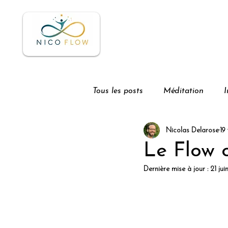
Accueil
À pr
Tous les posts
Méditation
I
Nicolas Delarose
19
Le Flow o
Dernière mise à jour :
21 ju