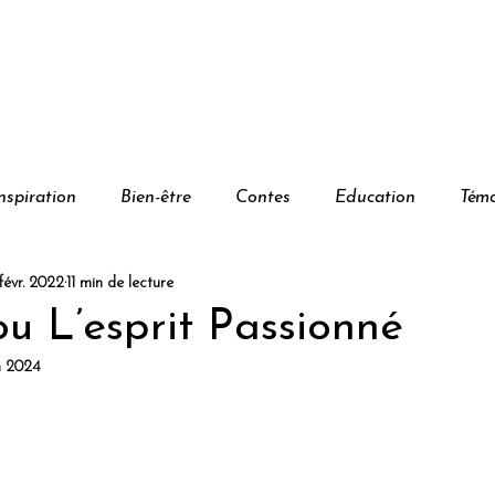
opos
Prestations
Agenda
Ga
nspiration
Bien-être
Contes
Education
Tém
 févr. 2022
11 min de lecture
u L’esprit Passionné
in 2024