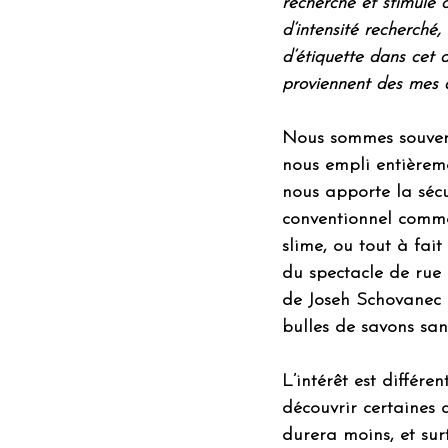
recherché et stimulé c
d’intensité recherché,
d’étiquette dans cet a
proviennent des mes at
Nous sommes souvent
nous empli entièreme
nous apporte la sécu
conventionnel comme
slime, ou tout à fai
du spectacle de rue 
de Joseh Schovanec (
bulles de savons san
L’intérêt est différe
découvrir certaines 
durera moins, et sur