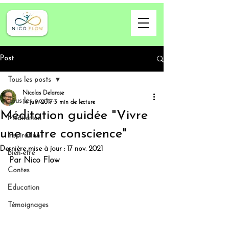
Post
Tous les posts
Nicolas Delarose
Tous les posts
14 juin 2017
3 min de lecture
Méditation guidée "Vivre
Méditation
une autre conscience"
Inspiration
Dernière mise à jour :
17 nov. 2021
Bien-être
Par Nico Flow
Contes
Education
Témoignages