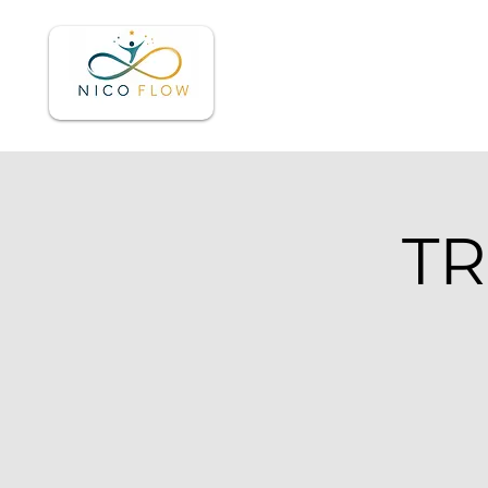
Accueil
À pr
TR