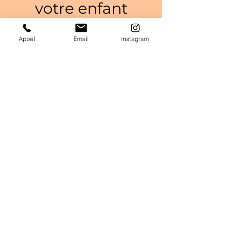
votre enfant
Pour les 6-16 ans, une
Appel
Email
Instagram
approche hollistique et
soutenante qui permet
de mettre des mots sur
ce qu'il se passe, de
déposer les difficultés, de
chercher ensemble des
solutions qui vous
conviennent. L'enfant
pourra canaliser et
renforcer son attention
par le mouvement et
découvrir son flow.